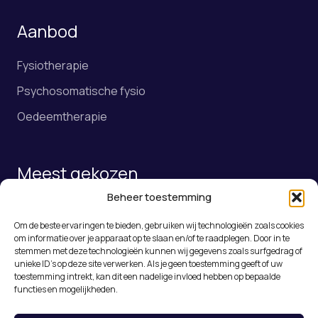
Aanbod
Fysiotherapie
Psychosomatische fysio
Oedeemtherapie
Meest gekozen
Beheer toestemming
Fysiotherapie
Om de beste ervaringen te bieden, gebruiken wij technologieën zoals cookies
Online afspraak maken
om informatie over je apparaat op te slaan en/of te raadplegen. Door in te
stemmen met deze technologieën kunnen wij gegevens zoals surfgedrag of
Rugklachten Roosendaal
unieke ID's op deze site verwerken. Als je geen toestemming geeft of uw
toestemming intrekt, kan dit een nadelige invloed hebben op bepaalde
Medical Taping
functies en mogelijkheden.