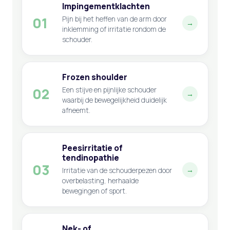
Impingementklachten
01
Pijn bij het heffen van de arm door
→
inklemming of irritatie rondom de
schouder.
Frozen shoulder
02
Een stijve en pijnlijke schouder
→
waarbij de bewegelijkheid duidelijk
afneemt.
Peesirritatie of
tendinopathie
03
→
Irritatie van de schouderpezen door
overbelasting, herhaalde
bewegingen of sport.
Nek- of