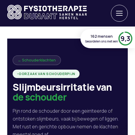
162 mensen
9,3
beoordelen ons met een
← Schouderklachten
OORZAAK VAN SCHOUDERPIJN
Slijmbeursirritatie van
de schouder
Pijn rond de schouder door een geirriteerde of
ontstoken slijmbeurs, vaak bij bewegen of liggen.
Met rust en gerichte opbouw nemen de klachten
meestal goed af.