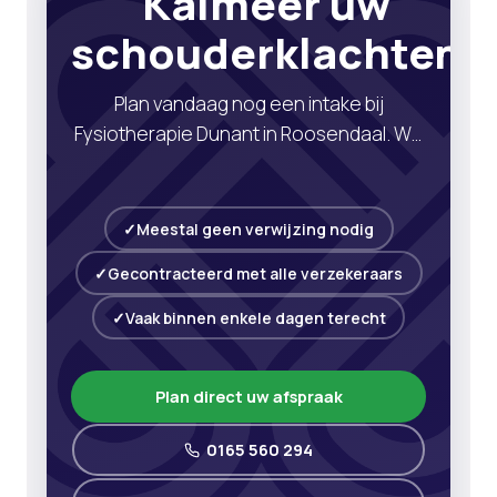
Kalmeer uw
schouderklachten
Plan vandaag nog een intake bij
Fysiotherapie Dunant in Roosendaal. We
helpen u met uitleg, gerichte oefeningen
en advies om uw schouder rustig en
sterker te maken.
Meestal geen verwijzing nodig
Gecontracteerd met alle verzekeraars
Vaak binnen enkele dagen terecht
Plan direct uw afspraak
0165 560 294