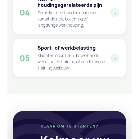
houdingsgerelateerde pijn
04
→
Soms komt schouderpijn mede
vanuit de nek, bovenrug of
langdurige werkhouding.
Sport- of werkbelasting
05
Klachten door tillen, bovenhands
→
werk, krachttraining of een te snelle
trainingsopbouw.
KLAAR OM TE STARTEN?