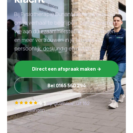
Bij Fysiotherapie Dunant nemen we de tijd
om je verhaal te begrijpen. Samen werken
we aan duurzaam herstel, beter bewegen
en meer vertrouwen in je lichaam —
persoonlijk, deskundig en dichtbij.
Direct een afspraak maken →
Bel 0165 560 294
9,3
op Qualiview · uit 162
beoordelingen