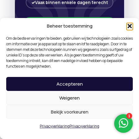
Vaak binnen enkele dagen terecht
Direct een afspraak maken
Beheer toestemming
Om de beste ervaringen te bieden, gebruiken wij technologieën zoals cookies
Bel 0165 560 294
om informatie over je apparaat op te slaan en/of te raadplegen. Door in te
stemmen met deze technologieën kunnen wij gegevens zoals surfgedrag of
unieke ID's op deze site verwerken. Als je geen toestemming geeft of uw
toestemming intrekt, kan dit een nadelige invloed hebben op bepaalde
functies en mogelijkheden.
Accepteren
Weigeren
Partners en organisaties waarmee wij samenwerken
Bekijk voorkeuren
of bij zijn aangesloten
Privacyverklaring
Privacyverklaring