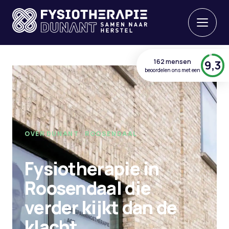
162 mensen
9,3
beoordelen ons met een
OVER DUNANT · ROOSENDAAL
Fysiotherapie in
Roosendaal die
verder kijkt dan de
klacht