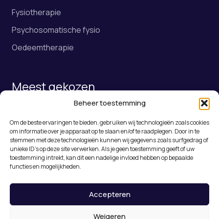
Fysiotherapie
Psychosomatische fysio
Oedeemtherapie
Meest gekozen
Beheer toestemming
Fysiotherapie
Om de beste ervaringen te bieden, gebruiken wij technologieën zoals cookies
Online afspraak maken
om informatie over je apparaat op te slaan en/of te raadplegen. Door in te
stemmen met deze technologieën kunnen wij gegevens zoals surfgedrag of
Rugklachten Roosendaal
unieke ID's op deze site verwerken. Als je geen toestemming geeft of uw
toestemming intrekt, kan dit een nadelige invloed hebben op bepaalde
Medical Taping
functies en mogelijkheden.
Accepteren
© 2026 De Nummer Één Fysiotherapeut in
Roosendaal – Fysiotherapie Dunant
Weigeren