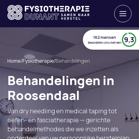
162 mensen
9,3
beoordelen ons met een
Home
/
Fysiotherapie
/
Behandelingen
Behandelingen in
Roosendaal
Van dry needling en medical taping tot
oefen- en fasciatherapie — gerichte
behandelmethodes die we inzetten als
onderdeel van uw persoonlijke herstelplan.