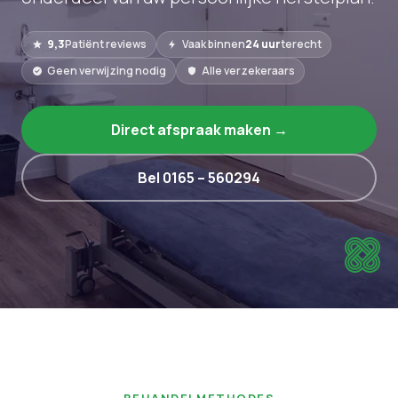
9,3
Patiënt reviews
Vaak binnen
24 uur
terecht
Geen verwijzing nodig
Alle verzekeraars
Direct afspraak maken →
Bel 0165 – 560294
BEHANDELMETHODES