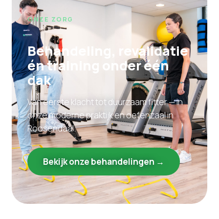
ONZE ZORG
Behandeling, revalidatie
én training onder één
dak
Van eerste klacht tot duurzaam fitter — in
onze moderne praktijk en oefenzaal in
Roosendaal.
Bekijk onze behandelingen →