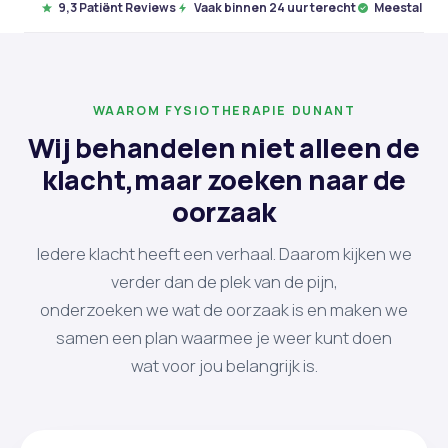
9,3 Patiënt Reviews
Vaak binnen 24 uur terecht
Meestal gee
WAAROM FYSIOTHERAPIE DUNANT
Wij behandelen niet alleen de
klacht,
maar zoeken naar de
oorzaak
Iedere klacht heeft een verhaal. Daarom kijken we
verder dan de plek van de pijn,
onderzoeken we wat de oorzaak is en maken we
samen een plan waarmee je weer kunt doen
wat voor jou belangrijk is.