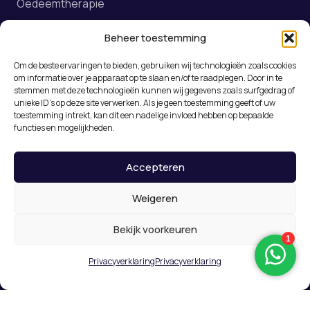
Oedeemtherapie
Beheer toestemming
Meest gekozen
Om de beste ervaringen te bieden, gebruiken wij technologieën zoals cookies
om informatie over je apparaat op te slaan en/of te raadplegen. Door in te
Fysiotherapie
stemmen met deze technologieën kunnen wij gegevens zoals surfgedrag of
unieke ID's op deze site verwerken. Als je geen toestemming geeft of uw
Online afspraak maken
toestemming intrekt, kan dit een nadelige invloed hebben op bepaalde
functies en mogelijkheden.
Rugklachten Roosendaal
Medical Taping
Accepteren
Weigeren
© 2026 De Nummer Één Fysiotherapeut in
Bekijk voorkeuren
Roosendaal – Fysiotherapie Dunant
Privacy
Algemene voorwaarden
Privacyverklaring
Privacyverklaring