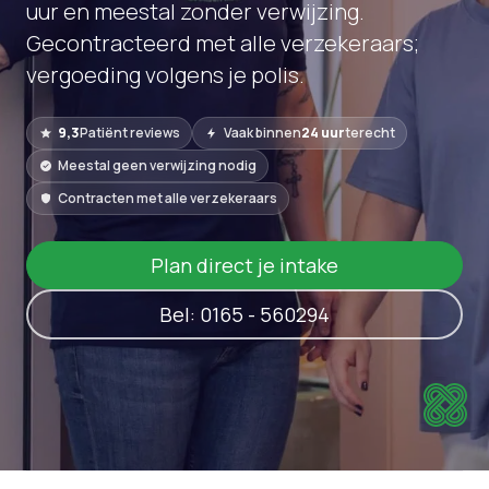
uur en meestal zonder verwijzing.
Gecontracteerd met alle verzekeraars;
vergoeding volgens je polis.
9,3
Patiënt reviews
Vaak binnen
24 uur
terecht
Meestal geen verwijzing nodig
Contracten met alle verzekeraars
Plan direct je intake
Bel: 0165 - 560294