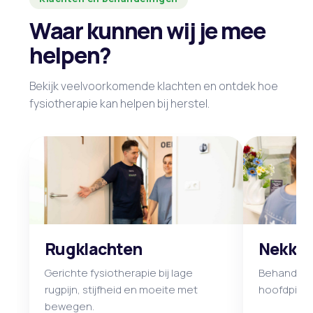
Waar kunnen wij je mee
helpen?
Bekijk veelvoorkomende klachten en ontdek hoe
fysiotherapie kan helpen bij herstel.
Rugklachten
Nekkla
Gerichte fysiotherapie bij lage
Behandeling
rugpijn, stijfheid en moeite met
hoofdpijnk
bewegen.