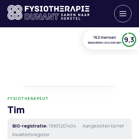
162 mensen
9,3
beoordelen ons met een
FYSIOTHERAPEUT
Tim
BIG-registratie:
19931201404
·
Aangesloten bij het
Kwaliteitsregister