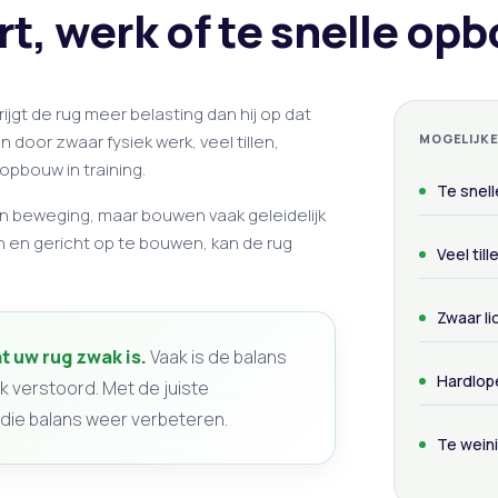
rt, werk of te snelle op
ijgt de rug meer belasting dan hij op dat
oor zwaar fysiek werk, veel tillen,
MOGELIJK
opbouw in training.
Te snel
n beweging, maar bouwen vaak geleidelijk
n en gericht op te bouwen, kan de rug
Veel til
Zwaar li
t uw rug zwak is.
Vaak is de balans
Hardlop
jk verstoord. Met de juiste
die balans weer verbeteren.
Te wein