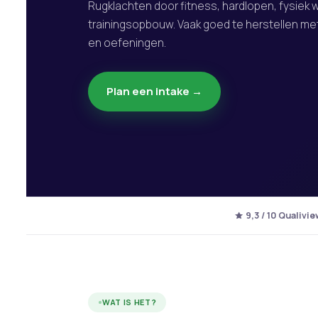
Rugklachten door fitness, hardlopen, fysiek w
trainingsopbouw. Vaak goed te herstellen met
en oefeningen.
Plan een intake →
9,3 / 10 Qualivie
WAT IS HET?