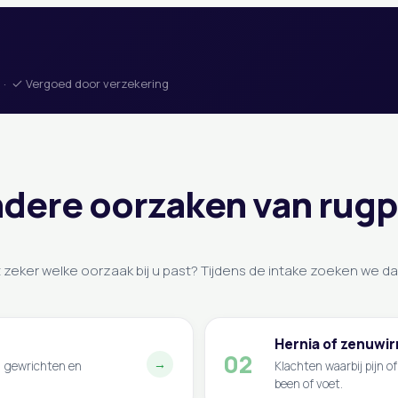
 ·
Vergoed door verzekering
dere oorzaken van rugp
 zeker welke oorzaak bij u past? Tijdens de intake zoeken we da
Hernia of zenuwirr
02
→
, gewrichten en
Klachten waarbij pijn of
been of voet.