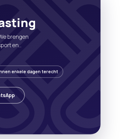
asting
. We brengen
sport en
innen enkele dagen terecht
tsApp