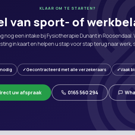
KLAAR OM TE STARTEN?
el van sport- of werkbel
g nog een intake bij Fysiotherapie Dunant in Roosendaal
sting in kaart en helpen u stap voor stap terug naar werk, 
dagelijkse activiteiten.
 nodig
Gecontracteerd met alle verzekeraars
Vaak b
irect uw afspraak
0165 560 294
Wha