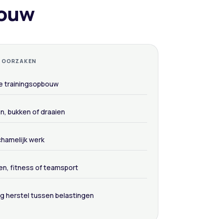
bouw
E OORZAKEN
le trainingsopbouw
len, bukken of draaien
chamelijk werk
en, fitness of teamsport
ig herstel tussen belastingen