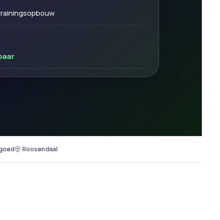
 trainingsopbouw
baar
rgoed
Roosendaal