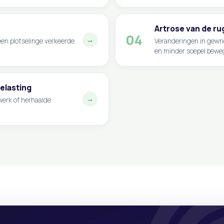
Artrose van de ru
04
→
 een plotselinge verkeerde
Veranderingen in gewri
en minder soepel bewe
belasting
→
werk of herhaalde