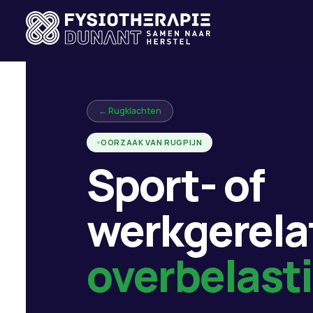
← Rugklachten
OORZAAK VAN RUGPIJN
Sport- of
werkgerela
overbelast