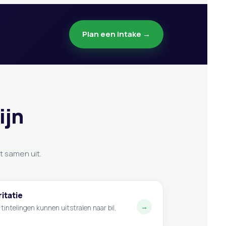
Plan een intake →
ijn
t samen uit.
itatie
→
 tintelingen kunnen uitstralen naar bil,