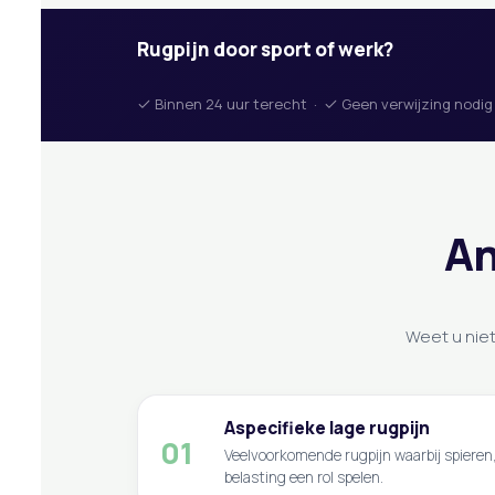
Rugpijn door sport of werk?
Binnen 24 uur terecht ·
Geen verwijzing nodig
An
Weet u niet
Aspecifieke lage rugpijn
01
Veelvoorkomende rugpijn waarbij spieren
belasting een rol spelen.