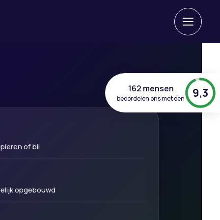
162 mensen
9,3
beoordelen ons met een
ieren of bil
delijk opgebouwd