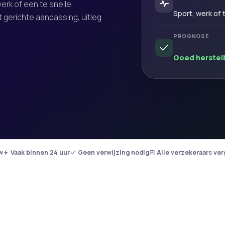
erk of een te snelle
Sport, werk of
 gerichte aanpassing, uitleg
PROGNOSE
Goed herstel
w
Vaak binnen 24 uur
Geen verwijzing nodig
Alle verzekeraars ve