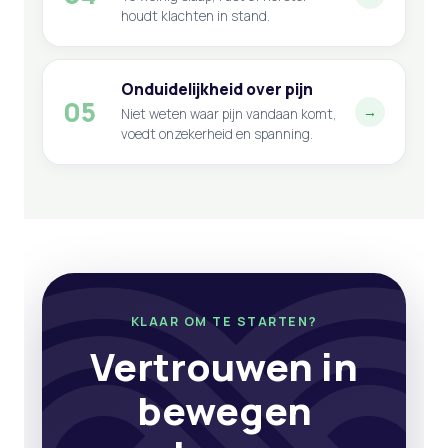
houdt klachten in stand.
Onduidelijkheid over pijn
05
→
Niet weten waar pijn vandaan komt,
voedt onzekerheid en spanning.
KLAAR OM TE STARTEN?
Vertrouwen in
bewegen