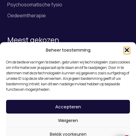
Psychosomatische fysio
Oedeemtherapie
Meest gekozen
Beheer toestemming
Fysiotherapie
Om de beste ervaringen te bieden, gebruiken wij technologieën zoals cookies
Online afspraak maken
om informatie over je apparaat op te slaan en/of te raadplegen. Door in te
stemmen met deze technologieën kunnen wij gegevens zoals surfgedrag of
Rugklachten Roosendaal
unieke ID's op deze site verwerken. Als je geen toestemming geeft of uw
toestemming intrekt, kan dit een nadelige invloed hebben op bepaalde
Medical Taping
functies en mogelijkheden.
Accepteren
© 2026 De Nummer Één Fysiotherapeut in
Roosendaal – Fysiotherapie Dunant
Weigeren
Privacy
Algemene voorwaarden
Bekijk voorkeuren