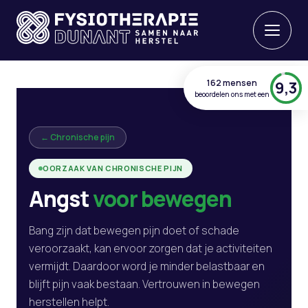
162 mensen
9,3
beoordelen ons met een
← Chronische pijn
OORZAAK VAN CHRONISCHE PIJN
Angst
voor bewegen
Bang zijn dat bewegen pijn doet of schade
veroorzaakt, kan ervoor zorgen dat je activiteiten
vermijdt. Daardoor word je minder belastbaar en
blijft pijn vaak bestaan. Vertrouwen in bewegen
herstellen helpt.