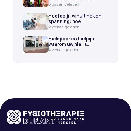
oorzaken en wat
5 dagen geleden
fysiotherapie kan doen
Hoofdpijn vanuit nek en
spanning: hoe
fysiotherapie kan helpen
2 weken geleden
Hielspoor en hielpijn:
waarom uw hiel ’s
ochtends steekt en wat
4 weken geleden
helpt