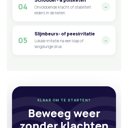
Schouder- & polsketen
04
→
Onvoldoende kracht of stabiliteit
elders in de keten.
Slijmbeurs- of peesirritatie
05
→
Lokale irritatie na een klap of
langdurige druk.
KLAAR OM TE STARTEN?
Beweeg weer
zonder klachten