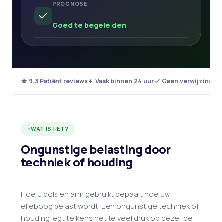
PROGNOSE
Goed te begeleiden
9,3 Patiënt reviews
Vaak binnen 24 uur
Geen verwijzing no
WAT IS HET?
Ongunstige belasting door
techniek of houding
Hoe u pols en arm gebruikt bepaalt hoe uw
elleboog belast wordt. Een ongunstige techniek of
houding legt telkens net te veel druk op dezelfde