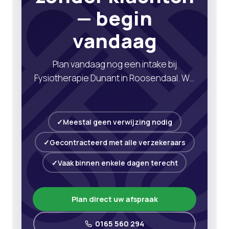
— begin
vandaag
Plan vandaag nog een intake bij
Fysiotherapie Dunant in Roosendaal. We
geven houdings- en techniekadvies en
helpen u met gerichte oefeningen om
uw elleboog te ontlasten.
Meestal geen verwijzing nodig
Gecontracteerd met alle verzekeraars
Vaak binnen enkele dagen terecht
Plan direct uw afspraak
0165 560 294