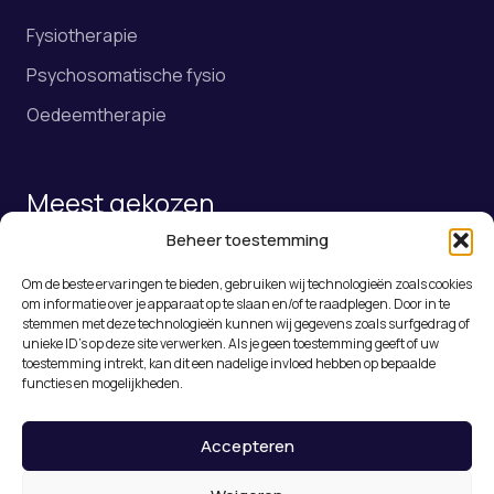
Fysiotherapie
Psychosomatische fysio
Oedeemtherapie
Meest gekozen
Beheer toestemming
Fysiotherapie
Om de beste ervaringen te bieden, gebruiken wij technologieën zoals cookies
Online afspraak maken
om informatie over je apparaat op te slaan en/of te raadplegen. Door in te
stemmen met deze technologieën kunnen wij gegevens zoals surfgedrag of
Rugklachten Roosendaal
unieke ID's op deze site verwerken. Als je geen toestemming geeft of uw
toestemming intrekt, kan dit een nadelige invloed hebben op bepaalde
Medical Taping
functies en mogelijkheden.
Accepteren
© 2026 De Nummer Één Fysiotherapeut in