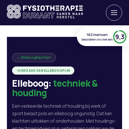
162 mensen
9,3
beoordelen ons met een
← Elleboogklachten
OORZAAK VAN ELLEBOOGPIJN
Elleboog:
techniek &
houding
Een verkeerde techniek of houding bij werk of
sport belast pols en elleboog ongunstig. Dat kan
klachten uitlokken of onderhouden. Met houdings-
en techniekadvies plus oefeningen pakken we de