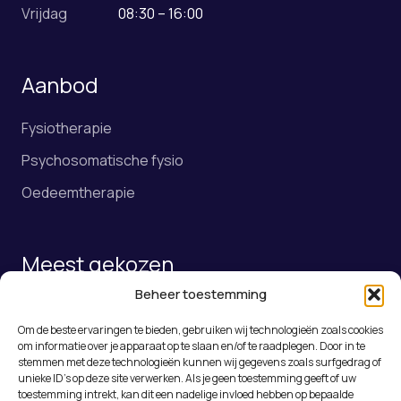
Vrijdag
08:30 – 16:00
Aanbod
Fysiotherapie
Psychosomatische fysio
Oedeemtherapie
Meest gekozen
Beheer toestemming
Fysiotherapie
Om de beste ervaringen te bieden, gebruiken wij technologieën zoals cookies
Online afspraak maken
om informatie over je apparaat op te slaan en/of te raadplegen. Door in te
stemmen met deze technologieën kunnen wij gegevens zoals surfgedrag of
Rugklachten Roosendaal
unieke ID's op deze site verwerken. Als je geen toestemming geeft of uw
toestemming intrekt, kan dit een nadelige invloed hebben op bepaalde