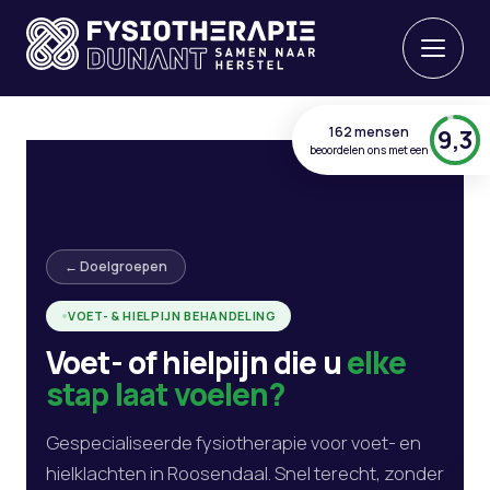
162 mensen
9,3
beoordelen ons met een
← Doelgroepen
VOET- & HIELPIJN BEHANDELING
Voet- of hielpijn die u
elke
stap laat voelen?
Gespecialiseerde fysiotherapie voor voet- en
hielklachten in Roosendaal. Snel terecht, zonder