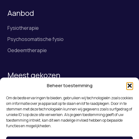
Aanbod
Fysiotherapie
Psychosomatische fysio
Oedeemtherapie
Meest gekozen
Beheer toestemming
Fysiotherapie
Om de beste ervaringen te bieden, gebruiken wij technologieën zoals cookies
Online afspraak maken
om informatie over je apparaat op te slaan en/of te raadplegen. Door in te
stemmen met deze technologieën kunnen wij gegevens zoals surfgedrag of
Rugklachten Roosendaal
unieke ID's op deze site verwerken. Als je geen toestemming geeft of uw
toestemming intrekt, kan dit een nadelige invloed hebben op bepaalde
Medical Taping
functies en mogelijkheden.