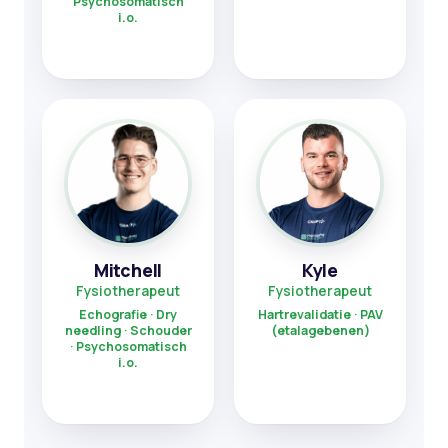
Psychosomatisch
i.o.
Mitchell
Kyle
Fysiotherapeut
Fysiotherapeut
Echografie · Dry
Hartrevalidatie · PAV
needling · Schouder
(etalagebenen)
· Psychosomatisch
i.o.