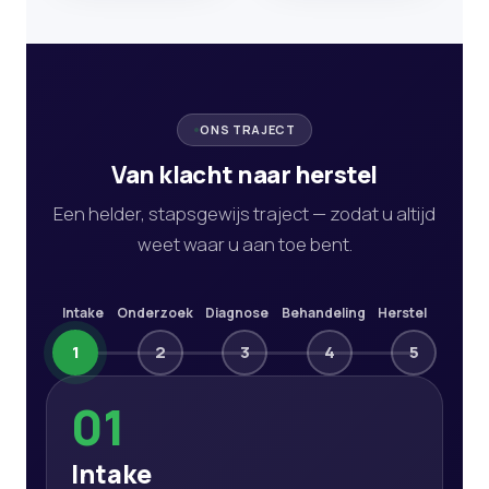
ONS TRAJECT
Van klacht naar herstel
Een helder, stapsgewijs traject — zodat u altijd
weet waar u aan toe bent.
Intake
Onderzoek
Diagnose
Behandeling
Herstel
1
2
3
4
5
01
Intake